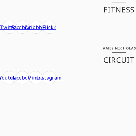
FITNESS
Twitter
Facebook
Dribbble
Flickr
JAMES NICHOLA
CIRCUIT
Youtube
Facebook
Vimeo
Instagram