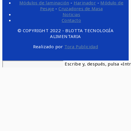
Módulos de laminación
-
Harinador
-
Módulo de
Pesaje
-
Cruzadores de Masa
Noticias
Contacto
© COPYRIGHT 2022 - BLOTTA TECNOLOGÍA
ALIMENTARIA
Realizado por
Tora Publicidad
Buscar
Escribe y, después, pulsa «Int
en
esta
web